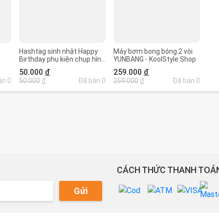
Hashtag sinh nhật Happy
Máy bơm bong bóng 2 vòi
Birthday phụ kiện chụp hình
YUNBANG - KoolStyle Shop
tiệc xinh
50.000
đ
259.000
đ
án 0
50.000
đ
Đã bán 0
259.000
đ
Đã bán 0
CÁCH THỨC THANH TOÁN
Gửi