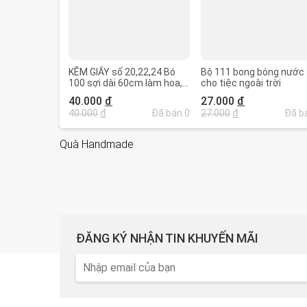
KẼM GIẤY số 20,22,24 Bó
Bộ 111 bong bóng nước
100 sợi dài 60cm làm hoa,
cho tiệc ngoài trời
dán lá
40.000
đ
27.000
đ
40.000
đ
Đã bán 0
27.000
đ
Đã b
Quà Handmade
ĐĂNG KÝ NHẬN TIN KHUYẾN MÃI