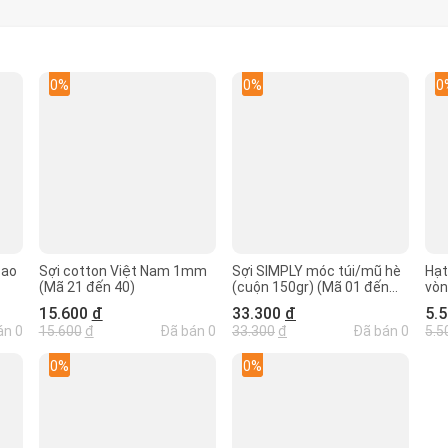
0%
0%
0
cao
Sợi cotton Việt Nam 1mm
Sợi SIMPLY móc túi/mũ hè
Hạt 
(Mã 21 đến 40)
(cuộn 150gr) (Mã 01 đến
vòn
Mã 20)
15.600
đ
33.300
đ
5.
án 0
15.600
đ
Đã bán 0
33.300
đ
Đã bán 0
5.5
0%
0%