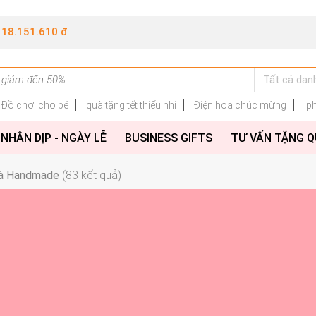
118.151.610 đ
Đồ chơi cho bé
quà tặng tết thiếu nhi
Điện hoa chúc mừng
Ip
NHÂN DỊP - NGÀY LỄ
BUSINESS GIFTS
TƯ VẤN TẶNG 
à Handmade
(83 kết quả)