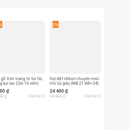
%
0%
gỗ tròn trang trí túi tỏi,
Sợi dệt ribbon chuyên móc
g lục lạc (Gói 10 viên)
mũ túi giày (Mã 21 đến 34)
500
đ
24.400
đ
00
đ
Đã bán 0
24.400
đ
Đã bán 0