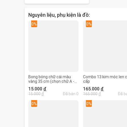
Nguyên liệu, phụ kiện là đồ:
0%
0%
Bong bóng chữ cái màu
Combo 13 kim móc len 
vàng 35 cm (chọn chữ A -
cấp
Z)
15.000
đ
165.000
đ
15.000
đ
Đã bán 0
165.000
đ
Đã b
0%
0%