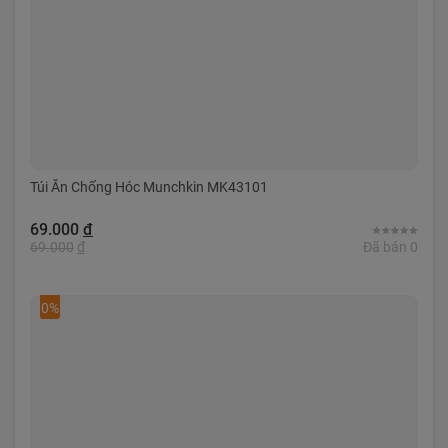
Túi Ăn Chống Hóc Munchkin MK43101
69.000
đ
69.000
đ
Đã bán 0
0%