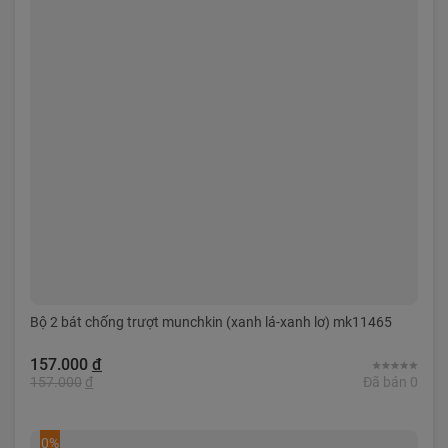
Bộ 2 bát chống trượt munchkin (xanh lá-xanh lơ) mk11465
157.000
đ
157.000
đ
Đã bán 0
0%