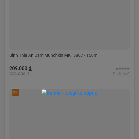
Bình Thìa Ăn Dặm Munchkin MK15807 - 150ml
209.000
đ
209.000
đ
Đã bán 0
0%