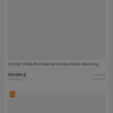
Cốc 360° chống đổ có ngăn ép trái cây (414ml) -Màu Vàng
329.000
đ
329.000
đ
Đã bán 0
0%