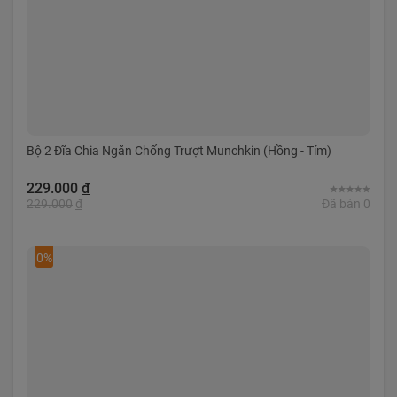
Bộ 2 Đĩa Chia Ngăn Chống Trượt Munchkin (Hồng - Tím)
229.000
đ
229.000
đ
Đã bán 0
0%