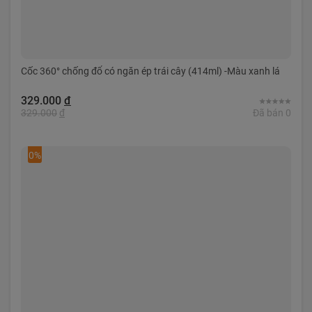
Cốc 360° chống đổ có ngăn ép trái cây (414ml) -Màu xanh lá
329.000
đ
329.000
đ
Đã bán 0
0%