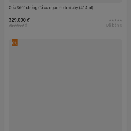
Cốc 360° chống đổ có ngăn ép trái cây (414ml)
329.000
đ
329.000
đ
Đã bán 0
0%