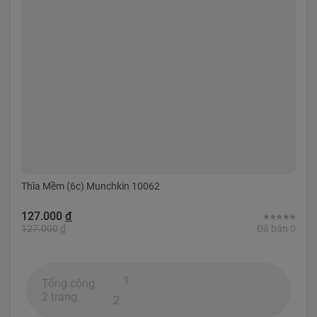
Thìa Mềm (6c) Munchkin 10062
127.000
đ
127.000
đ
Đã bán 0
1
Tổng cộng
2 trang
2