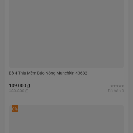
Bộ 4 Thìa Mềm Báo Nóng Munchkin 43682
109.000
đ
109.000
đ
Đã bán 0
0%