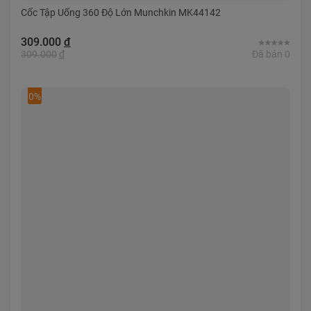
Cốc Tập Uống 360 Độ Lớn Munchkin MK44142
309.000
đ
309.000
đ
Đã bán 0
0%