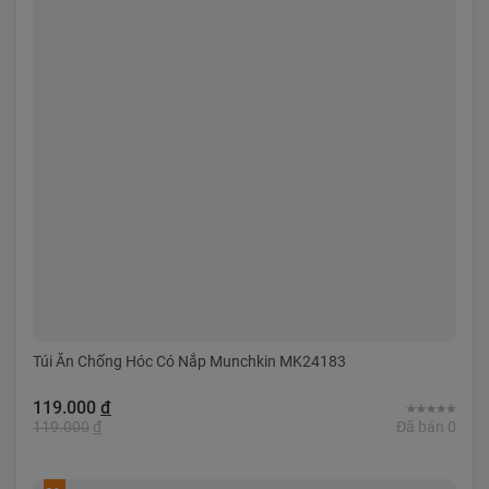
Túi Ăn Chống Hóc Có Nắp Munchkin MK24183
119.000
đ
119.000
đ
Đã bán 0