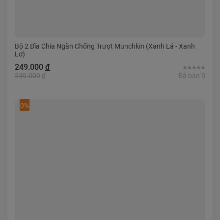
Bộ 2 Đĩa Chia Ngăn Chống Trượt Munchkin (Xanh Lá - Xanh
Lơ)
249.000
đ
249.000
đ
Đã bán 0
0%