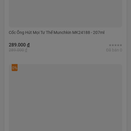
Cốc Ống Hút Mọi Tư Thế Munchkin MK24188 - 207ml
289.000
đ
289.000
đ
Đã bán 0
0%