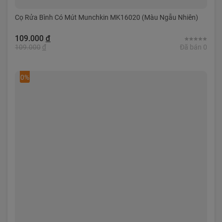
Cọ Rửa Bình Có Mút Munchkin MK16020 (Màu Ngẫu Nhiên)
109.000
đ
109.000
đ
Đã bán 0
0%