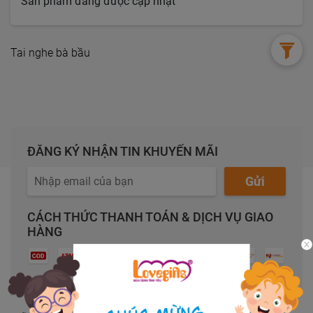
Sản phẩm đang được cập nhật
Tai nghe bà bầu
ĐĂNG KÝ NHẬN TIN KHUYẾN MÃI
Gửi
CÁCH THỨC THANH TOÁN & DỊCH VỤ GIAO
HÀNG