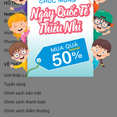
HỖ TRỢ KHÁCH HÀNG
Hotline đặt hàng:
19001221
(Miễn phí , 8-21h kể cả T7, CN)
Hướng dẫn đặt hàng
Phương thức vận chuyển
Chính sách đổi trả
VỀ CHÚNG TÔI
Giới thiệu LoveGifts.vn
Tuyển dụng
Chính sách bảo mật
Chính sách thanh toán
Chính sách điểm thưởng