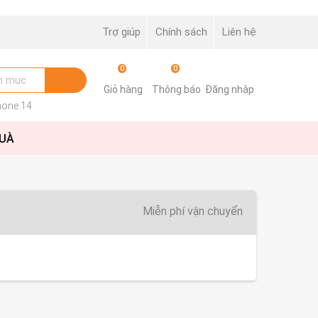
Trợ giúp
Chính sách
Liên hệ
0
0
Giỏ hàng
Thông báo
Đăng nhập
hone 14
QUÀ
Miễn phí vận chuyển