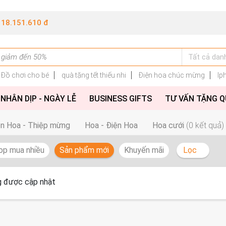
118.151.610 đ
Đồ chơi cho bé
quà tặng tết thiếu nhi
Điện hoa chúc mừng
Ip
NHÂN DỊP - NGÀY LỄ
BUSINESS GIFTS
TƯ VẤN TẶNG 
ện Hoa - Thiệp mừng
Hoa - Điện Hoa
Hoa cưới
(0 kết quả)
op mua nhiều
Sản phẩm mới
Khuyến mãi
Lọc
 được cập nhật