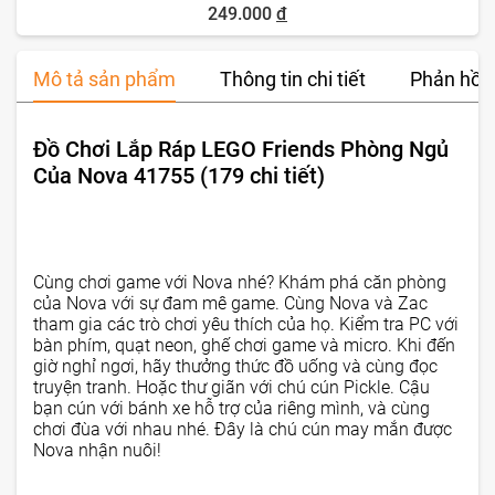
249.000
đ
Mô tả sản phẩm
Thông tin chi tiết
Phản hồi 
Đồ Chơi Lắp Ráp LEGO Friends Phòng Ngủ
Của Nova 41755 (179 chi tiết)
Cùng chơi game với Nova nhé? Khám phá căn phòng
của Nova với sự đam mê game. Cùng Nova và Zac
tham gia các trò chơi yêu thích của họ. Kiểm tra PC với
bàn phím, quạt neon, ghế chơi game và micro. Khi đến
giờ nghỉ ngơi, hãy thưởng thức đồ uống và cùng đọc
truyện tranh. Hoặc thư giãn với chú cún Pickle. Cậu
bạn cún với bánh xe hỗ trợ của riêng mình, và cùng
chơi đùa với nhau nhé. Đây là chú cún may mắn được
Nova nhận nuôi!