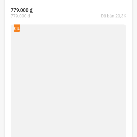
779.000
đ
779.000 đ
Đã bán 20,3K
0%