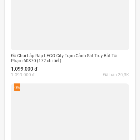
Đồ Chơi Lắp Ráp LEGO City Trạm Cảnh Sát Truy Bắt Tội
Phạm 60370 (172 chi tiết)
1.099.000
đ
1.099.000 đ
Đã bán 20,3K
0%