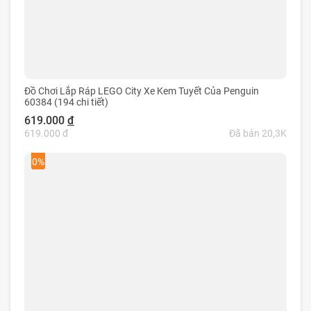
Đồ Chơi Lắp Ráp LEGO City Xe Kem Tuyết Của Penguin
60384 (194 chi tiết)
619.000
đ
619.000 đ
Đã bán 20,3K
0%