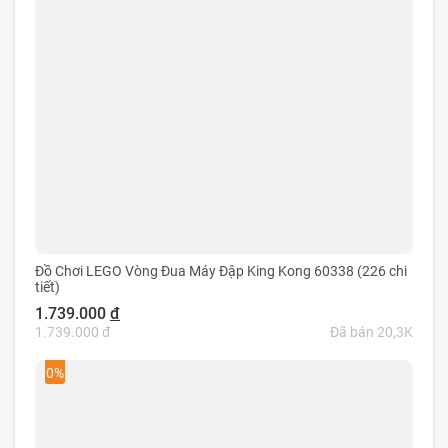
Đồ Chơi LEGO Vòng Đua Máy Đập King Kong 60338 (226 chi
tiết)
1.739.000
đ
1.739.000 đ
Đã bán 20,3K
0%