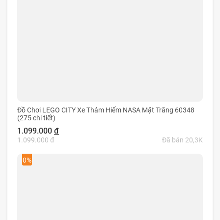
Đồ Chơi LEGO CITY Xe Thám Hiểm NASA Mặt Trăng 60348
(275 chi tiết)
1.099.000
đ
1.099.000 đ
Đã bán 20,3K
0%