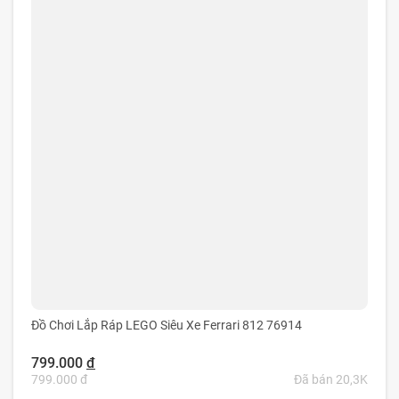
Đồ Chơi Lắp Ráp LEGO Siêu Xe Ferrari 812 76914
799.000
đ
799.000 đ
Đã bán 20,3K