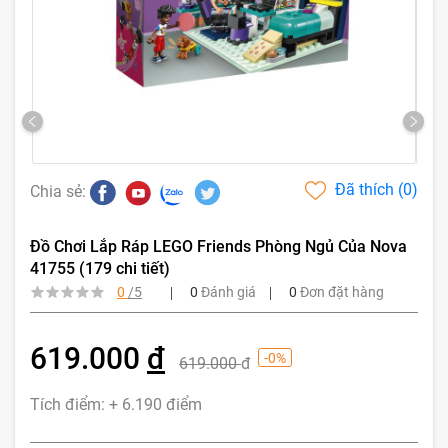
Đã thích (
0
)
Chia sẻ:
Đồ Chơi Lắp Ráp LEGO Friends Phòng Ngủ Của Nova
41755 (179 chi tiết)
0
/5
0
Đánh giá
0
Đơn đặt hàng
619.000
đ
-0%
619.000
đ
Tích điểm: + 6.190 điểm