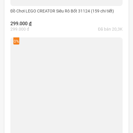
Đồ Chơi LEGO CREATOR Siêu Rô Bốt 31124 (159 chi tiết)
299.000
đ
299.000 đ
Đã bán 20,3K
0%